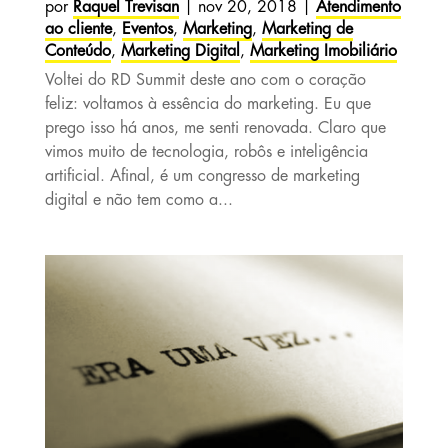
por
Raquel Trevisan
|
nov 20, 2018
|
Atendimento
ao cliente
,
Eventos
,
Marketing
,
Marketing de
Conteúdo
,
Marketing Digital
,
Marketing Imobiliário
Voltei do RD Summit deste ano com o coração
feliz: voltamos à essência do marketing. Eu que
prego isso há anos, me senti renovada. Claro que
vimos muito de tecnologia, robôs e inteligência
artificial. Afinal, é um congresso de marketing
digital e não tem como a...