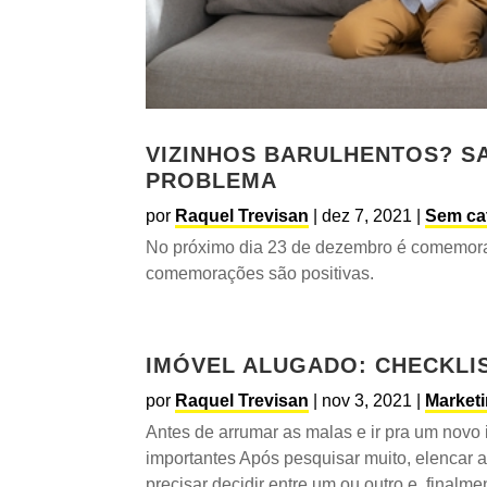
VIZINHOS BARULHENTOS? S
PROBLEMA
por
Raquel Trevisan
|
dez 7, 2021
|
Sem ca
No próximo dia 23 de dezembro é comemora
comemorações são positivas.
IMÓVEL ALUGADO: CHECKLI
por
Raquel Trevisan
|
nov 3, 2021
|
Marketi
Antes de arrumar as malas e ir pra um novo i
importantes Após pesquisar muito, elencar 
precisar decidir entre um ou outro e, finalme