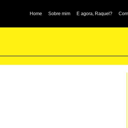
Home
Sobre mim
E agora, Raquel?
Como
s