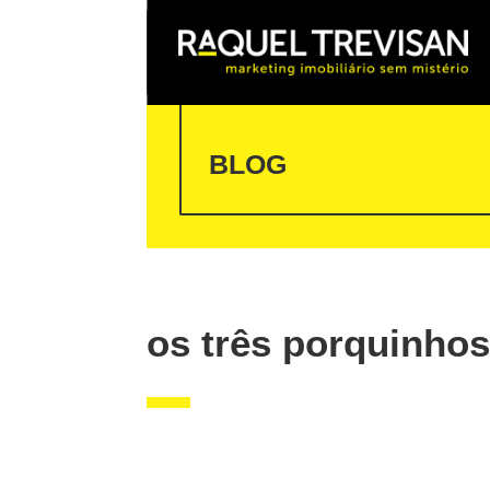
BLOG
os três porquinho