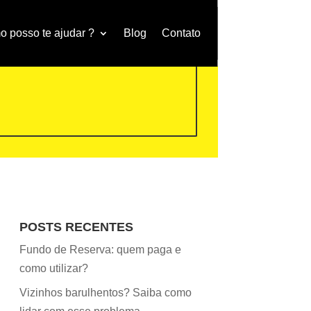
 posso te ajudar ?
Blog
Contato
POSTS RECENTES
Fundo de Reserva: quem paga e
como utilizar?
Vizinhos barulhentos? Saiba como