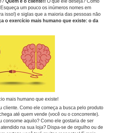
ce?
Quem é o cliente!!
O que ele deseja? Como
? Esqueça um pouco os inúmeros nomes em
ra isso!) e siglas que a maioria das pessoas não
a o exercício mais humano que existe: o da
cio mais humano que existe!
u cliente. Como ele começa a busca pelo produto
chega até quem vende (você ou o concorrente).
u consome aquilo? Como ele gostaria de ser
atendido na sua loja? Dispa-se de orgulho ou de