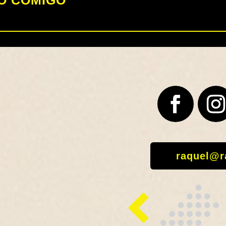
O COMIGO
raquel@r