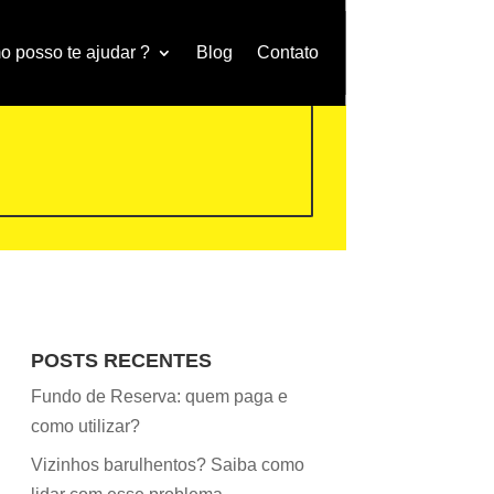
 posso te ajudar ?
Blog
Contato
POSTS RECENTES
Fundo de Reserva: quem paga e
como utilizar?
Vizinhos barulhentos? Saiba como