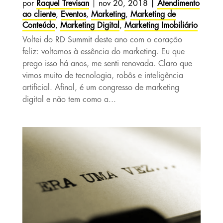
por
Raquel Trevisan
|
nov 20, 2018
|
Atendimento
ao cliente
,
Eventos
,
Marketing
,
Marketing de
Conteúdo
,
Marketing Digital
,
Marketing Imobiliário
Voltei do RD Summit deste ano com o coração
feliz: voltamos à essência do marketing. Eu que
prego isso há anos, me senti renovada. Claro que
vimos muito de tecnologia, robôs e inteligência
artificial. Afinal, é um congresso de marketing
digital e não tem como a...